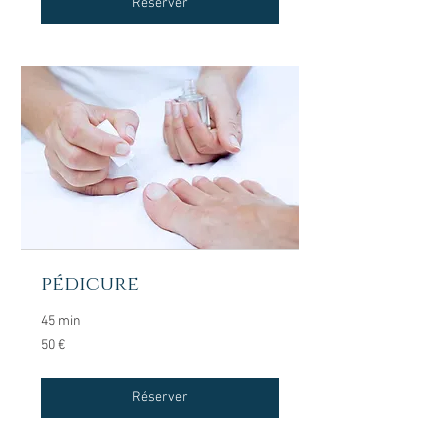
Réserver
pédicure
45 min
50
50 €
euros
Réserver