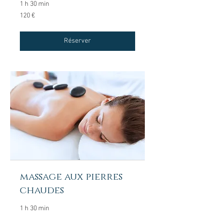
1 h 30 min
120
120 €
euros
Réserver
massage aux pierres
chaudes
1 h 30 min