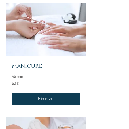
manicure
45 min
50
50 €
euros
Réserver