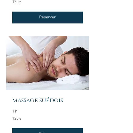
120
120 €
euros
Réserver
massage suédois
1 h
120
120 €
euros