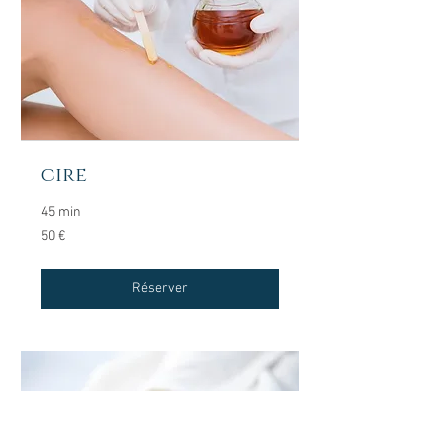
cire
45 min
50
50 €
euros
Réserver