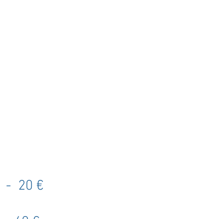
I
 - 20 €