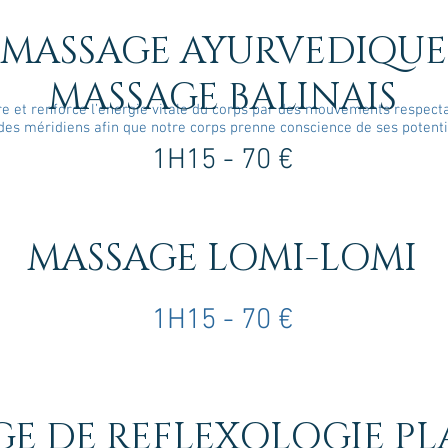
MASSAGE AYURVEDIQUE
MASSAGE BALINAIS
re et renforce l’énergie vitale du corps par des mouvements respecta
des méridiens afin que notre corps prenne conscience de ses potentia
1H15 - 70 €
MASSAGE LOMI-LOMI
1H15 -
70 €
E DE REFLEXOLOGIE PL